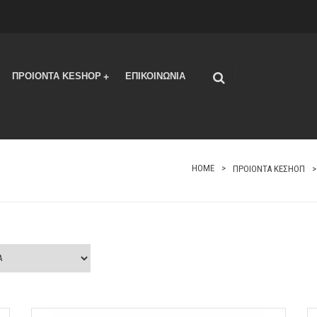
Συσκευή Μασάζ με υπέρυθρο φως – Double Heads Heating
Massager
|
ΠΡΟΙΟΝΤΑ KESHOP
ΕΠΙΚΟΙΝΩΝΙΑ
+
HOME
ΠΡΟΙΟΝΤΑ ΚΕΣΗΟΠ