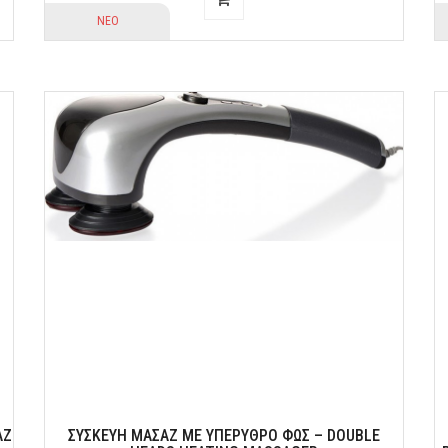
ΝΕΟ
ΆΖ
ΣΥΣΚΕΥΉ ΜΑΣΆΖ ΜΕ ΥΠΈΡΥΘΡΟ ΦΩΣ – DOUBLE