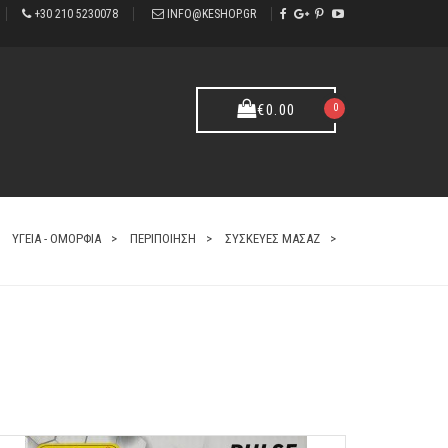
+30 210 5230078
INFO@KESHOP.GR
Επαναφορτιζόμενη Θεραπευτική Συσκευή - Βεντούζα για
Θερμικό Μασάζ και Λιποδιάλυση - Intelligent Scraping
0
€
0.00
Cupping B091 OEM
ΥΓΕΙΑ - ΟΜΟΡΦΙΑ
ΠΕΡΙΠΟΙΗΣΗ
ΣΥΣΚΕΥΕΣ ΜΑΣΑΖ