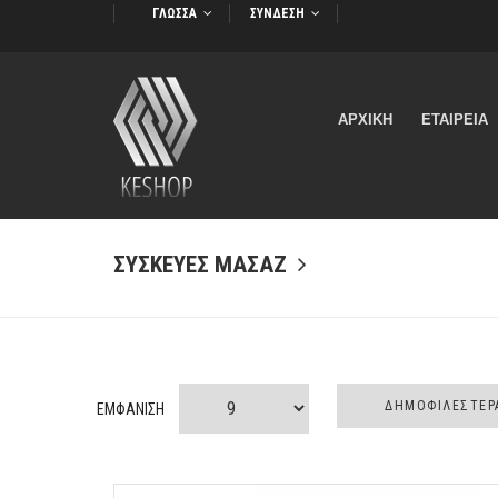
ΓΛΩΣΣΑ
ΣΥΝΔΕΣΗ
Massaging Weighted Heating Pad Χαλάκι Μασάζ για τον
Αυχένα, τη Μέση & την Πλάτη με Δόνηση και Λειτουργία
ΑΡΧΙΚΗ
ΕΤΑΙΡΕΙΑ
Θέρμανσης 0010236
ΣΥΣΚΕΥΕΣ ΜΑΣΑΖ
ΕΜΦΑΝΙΣΗ