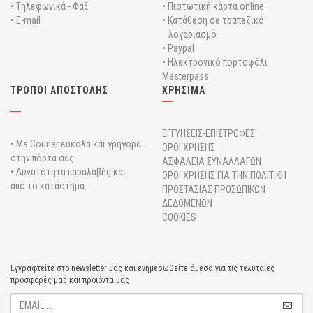
• Tηλεφωνικά - Φαξ
• Πιστωτική κάρτα online
• E-mail
• Κατάθεση σε τραπεζικό
λογαριασμό
• Paypal
• Ηλεκτρονικό πορτοφόλι
Masterpass
ΤΡΟΠΟΙ ΑΠΟΣΤΟΛΗΣ
ΧΡΗΣΙΜΑ
ΕΓΓΥΗΣΕΙΣ-ΕΠΙΣΤΡΟΦΕΣ
• Με Courier εύκολα και γρήγορα
ΟΡΟΙ ΧΡΗΣΗΣ
στην πόρτα σας.
ΑΣΦΑΛΕΙΑ ΣΥΝΑΛΛΑΓΩΝ
• Δυνατότητα παραλαβής και
ΟΡΟΙ ΧΡΗΣΗΣ ΓΙΑ ΤΗΝ ΠΟΛΙΤΙΚΗ
από το κατάστημα.
ΠΡΟΣΤΑΣΙΑΣ ΠΡΟΣΩΠΙΚΩΝ
ΔΕΔΟΜΕΝΩΝ
COOKIES
Εγγραφτείτε στο newsletter μας και ενημερωθείτε άμεσα για τις τελυταίες
προσφορές μας και προϊόντα μας