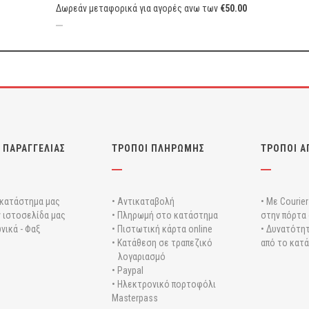
Δωρεάν μεταφορικά για αγορές ανω των
€
50.00
 ΠΑΡΑΓΓΕΛΙΑΣ
ΤΡΟΠΟΙ ΠΛΗΡΩΜΗΣ
ΤΡΟΠΟΙ Α
 κατάστημα μας
• Αντικαταβολή
• Με Courie
ν ιστοσελίδα μας
• Πληρωμή στο κατάστημα
στην πόρτα 
νικά - Φαξ
• Πιστωτική κάρτα online
• Δυνατότητ
• Κατάθεση σε τραπεζικό
από το κατ
λογαριασμό
• Paypal
• Ηλεκτρονικό πορτοφόλι
Masterpass