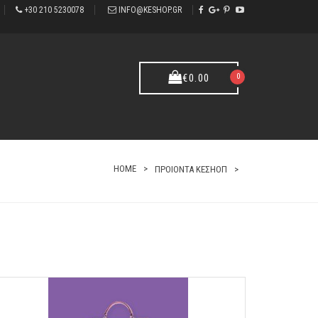
+30 210 5230078
INFO@KESHOP.GR
0
€
0.00
HOME
ΠΡΟΙΟΝΤΑ ΚΕΣΗΟΠ