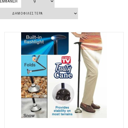
ΕΜΦΑΝΙΣΗ
Ρυθμιζόμενο μήκος από περίπου 62 έως 135 εκατοστά. Μηχανισμός
ανάρτησης ελατηρίου. Ισχυρό και ελαφρύ 325 γραμμάρια. Κράματος
αλουμινίου αεροσκαφών. Χαλύβδινο άκρο μαγγανίου.