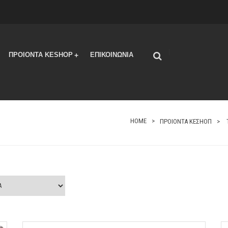
Με περιστρεφόμενο σχέδιο 360 μοιρών.
|
ΠΡΟΙΟΝΤΑ KESHOP
ΕΠΙΚΟΙΝΩΝΙΑ
+
HOME
ΠΡΟΙΟΝΤΑ ΚΕΣΗΟΠ