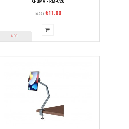
ΧΡΩΜΑ - RM-C26
€11.00
16.00 €
ΝΕΟ