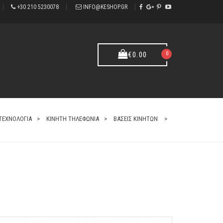
+30 210 5230078
INFO@KESHOP.GR
Ισχυρό κλιπ τοποθέτησης.
0
€
0.00
ΤΕΧΝΟΛΟΓΙΑ
ΚΙΝΗΤΗ ΤΗΛΕΦΩΝΙΑ
ΒΑΣΕΙΣ ΚΙΝΗΤΩΝ