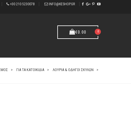
+30 210 5230078
INFO@KESHOP.GR
0
€
0.00
ΙΣΜΟΣ
ΓΙΑ ΤΑ ΚΑΤΟΙΚΊΔΙΑ
ΛΟΥΡΙΆ & ΟΔΗΓΟΊ ΣΚΎΛΩΝ