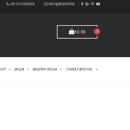
+30 210 5230078
INFO@KESHOP.GR
0
€
0.00
ΣΗΟΠ
ΜΟΔΑ
ΑΝΔΡΙΚΗ ΜΟΔΑ
ΞΥΛΙΝΑ ΠΑΠΙΓΙΟΝ