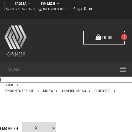
ΓΛΩΣΣΑ
ΣΥΝΔΕΣΗ
+30 210 5230078
INFO@KESHOP.GR
0
€
0.00
Πλάτος: 7,7 cm Συνολικό Μήκος: 145 cm Χρώμα: Επιλογής σας.
MENU
ΓΡΑΒΑΤΕΣ
|
HOME
ΠΡΟΙΟΝΤΑ ΚΕΣΗΟΠ
ΜΟΔΑ
ΑΝΔΡΙΚΗ ΜΟΔΑ
ΓΡΑΒΑΤΕΣ
ΕΜΦΑΝΙΣΗ