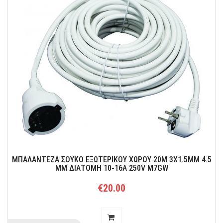
4-WAY SWITCHER AV ΔΙΑΚΌΠΤΗΣ RCA 4 ΕΊΣΟΔΟΙ 1 ΈΞΟΔΟΣ ΉΧΟΥ L/R
COMPOSITE VIDEO SELECTOR AU51
ΜΠΑΛΑΝΤΕΖΑ ΣΟΥΚΟ ΕΞΩΤΕΡΙΚΟΥ ΧΩΡΟΥ 20M 3Χ1.5ΜΜ 4.5
ΜΜ ΔΙΑΤΟΜΗ 10-16Α 250V M7GW
€20.00