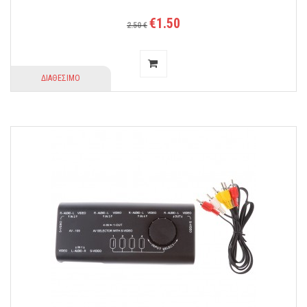
€1.50
2.50 €
ΔΙΑΘΕΣΙΜΟ
Επαγγελματικό Handsfree μικροακουστικό, με εργονομικό
σχεδιασμό άνετης τοποθέτησης G-Shape για δεξιό ή αριστερό αυτί,
με μικρό δυνατό ηχείο καθαρού ήχου.