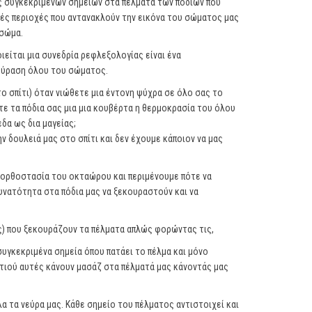
ης συγκεκριμένων σημείων στα πέλματα των ποδιών που
ές περιοχές που αντανακλούν την εικόνα του σώματος μας
 σώμα.
ιείται μια συνεδρία ρεφλεξολογίας είναι ένα
ούραση όλου του σώματος.
ο σπίτι) όταν νιώθετε μια έντονη ψύχρα σε όλο σας το
τε τα πόδια σας μια μια κουβέρτα η θερμοκρασία του όλου
δα ως δια μαγείας;
ν δουλειά μας στο σπίτι και δεν έχουμε κάποιον να μας
ν ορθοστασία του οκταώρου και περιμένουμε πότε να
υνατότητα στα πόδια μας να ξεκουραστούν και να
ς) που ξεκουράζουν τα πέλματα απλώς φορώντας τις,
υγκεκριμένα σημεία όπου πατάει το πέλμα και μόνο
ιτιού αυτές κάνουν μασάζ στα πέλματά μας κάνοντάς μας
α τα νεύρα μας. Κάθε σημείο του πέλματος αντιστοιχεί και