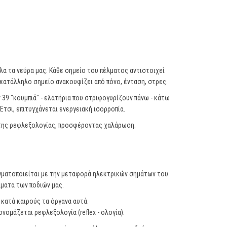
α τα νεύρα μας. Κάθε σημείο του πέλματος αντιστοιχεί
 κατάλληλο σημείο ανακουφίζει από πόνο, ένταση, στρες.
 39 "κουμπιά" - ελατήρια που στριφογυρίζουν πάνω - κάτω
Έτσι, επιτυγχάνεται ενεργειακή ισορροπία.
ς της ρεφλεξολογίας, προσφέροντας χαλάρωση.
γματοποιείται με την μεταφορά ηλεκτρικών σημάτων του
λματα των ποδιών μας.
κατά καιρούς τα όργανα αυτά.
νομάζεται ρεφλεξολογία (reflex - ολογία).