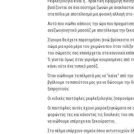
Ρεφλεξολογία είναι η... πρακτική εφαρμογή πίεσ
βασίζονται σε ένα σύστημα ζωνών με ανακλαστικ
στα πόδια με αποτέλεσμα μια φυσική αλλαγή στο
Αυτό που νιώθει κάποιος την ώρα που πραγματοπο
αναζωογονητικό μασσάζ με αποτέλεσμα την ξεκ
Σίγουρα θα έχετε παρατηρήσει (ενώ βρίσκεστε στ
σώμα μια κρύα μέρα του χειμώνα που όταν τυλίξε
του σώματός σας επανέρχεται στα κανονικά επίπε
Τι γίνεται όμως όταν γυρνάμε κουρασμένες από τη
κάνει ούτε ένα τυπικό μασάζ;
Όταν νιώθουμε τα πέλματά μας να "καίνε" από τη
βγάλουμε τα παπούτσια μας για να δώσουμε την δ
ξεπρηστούν;
Οι ειδικές παντόφλες ρεφλεξολογίας (σαγιονάρε
Οι παντόφλες αυτές έχουν μικροεξογκώματα σε σ
φορώντας τες και κάνοντας τις δουλειές του σπ
να νιώθουμε υπέροχα και ξεκούραστοι.
Στο πέλμα υπάρχουν σημεία όπου αντιστοιχούν όλ