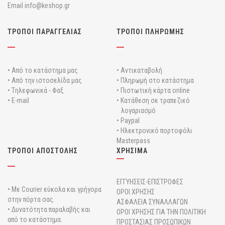
Email info@keshop.gr
ΤΡΟΠΟΙ ΠΑΡΑΓΓΕΛΙΑΣ
ΤΡΟΠΟΙ ΠΛΗΡΩΜΗΣ
• Από το κατάστημα μας
• Αντικαταβολή
• Από την ιστοσελίδα μας
• Πληρωμή στο κατάστημα
• Tηλεφωνικά - Φαξ
• Πιστωτική κάρτα online
• E-mail
• Κατάθεση σε τραπεζικό
λογαριασμό
• Paypal
• Ηλεκτρονικό πορτοφόλι
Masterpass
ΤΡΟΠΟΙ ΑΠΟΣΤΟΛΗΣ
ΧΡΗΣΙΜΑ
ΕΓΓΥΗΣΕΙΣ-ΕΠΙΣΤΡΟΦΕΣ
• Με Courier εύκολα και γρήγορα
ΟΡΟΙ ΧΡΗΣΗΣ
στην πόρτα σας.
ΑΣΦΑΛΕΙΑ ΣΥΝΑΛΛΑΓΩΝ
• Δυνατότητα παραλαβής και
ΟΡΟΙ ΧΡΗΣΗΣ ΓΙΑ ΤΗΝ ΠΟΛΙΤΙΚΗ
από το κατάστημα.
ΠΡΟΣΤΑΣΙΑΣ ΠΡΟΣΩΠΙΚΩΝ