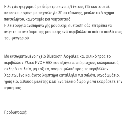
Η λυχνία φεγγαριού με διάμετρο είναι 5,9 ίντσες (15 εκατοστά),
κατασκευασμένη με τεχνολογία 3D εκτύπωσης, ρεαλιστικό σχήμα
πανσελήνου, καινοτομία και γοητευτικό
Η λειτουργία αναπαραγωγής μουσικής Bluetooth σάς επιτρέπει να
πνίγετε στον κόσμο της μουσικής ενώ περιβάλλεται από το απαλό φως
του φεγγαριού
Mε ενσωματωμένο ηχείο Bluetooth Ασφαλές και φιλικό προς το
περιβάλλον: Υλικό PVC + ABS που εξάγεται από μίσχους καλαμποκιού,
σκληρό και λείο, μη τοξικό, άοσμο, φιλικό προς το περιβάλλον
Χαριτωμένο και άνετο λαμπτήρα κατάλληλο για σαλόνι, υπνοδωμάτιο,
γραφείο, αίθουσα μελέτης κ.λπ. Ένα τέλειο δώρο για να εκφράσετε την
αγάπη σας
Προδιαγραφή: