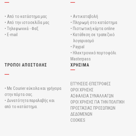
• Από το κατάστημα μας
• Αντικαταβολή
• Από την ιστοσελίδα μας
• Πληρωμή στο κατάστημα
• Tηλεφωνικά - Φαξ
• Πιστωτική κάρτα online
• E-mail
• Κατάθεση σε τραπεζικό
λογαριασμό
• Paypal
• Ηλεκτρονικό πορτοφόλι
Masterpass
ΤΡΟΠΟΙ ΑΠΟΣΤΟΛΗΣ
ΧΡΗΣΙΜΑ
ΕΓΓΥΗΣΕΙΣ-ΕΠΙΣΤΡΟΦΕΣ
• Με Courier εύκολα και γρήγορα
ΟΡΟΙ ΧΡΗΣΗΣ
στην πόρτα σας.
ΑΣΦΑΛΕΙΑ ΣΥΝΑΛΛΑΓΩΝ
• Δυνατότητα παραλαβής και
ΟΡΟΙ ΧΡΗΣΗΣ ΓΙΑ ΤΗΝ ΠΟΛΙΤΙΚΗ
από το κατάστημα.
ΠΡΟΣΤΑΣΙΑΣ ΠΡΟΣΩΠΙΚΩΝ
ΔΕΔΟΜΕΝΩΝ
COOKIES