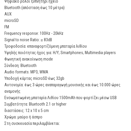
Ψηφιακό ρολόι ξυπνητήρι ηχείο
Bluetooth (απόσταση έως 10 μέτρα)
AUX
microSD
FM
Frequency response: 100Hz - 20kHz
Signal to noise Ratio: ≥ 83dB
Τροφοδοσία: επαναφορτiζόμενη μπαταρία λιθίου
Υψηλής ποιότητας ήχος για: Η/Υ, Smartphones, Multimedia players
Φωνητική ανακοίνωση mode
Σύνδεση: Bluetooth
Audio formats: MP3, WMA
Υποδοχή κάρτας microSD έως 32gb
Αυτονομία: έως 3 ώρες αναπαραγωγή μουσικής και έως 10.000 ώρες
αναμονής
Ενσωματωμένη μπαταρία Λιθίου 1500mAh που φορτίζει μέσω USB
Συμβατότητα: Bluetooth 2.1 or higher
διαστάσεις: 12 x 10 x 5 cm
Χρώμα: μαύρο ή άσπρο
Στη συσκευασία περιλαμβάνεται: