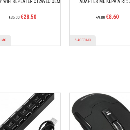
Υ WIFI REPEATER C1299EU OEM
ADAPTER ΜΕ ΚΕΡΑΙΑ RT5
€28.50
€8.60
€35.00
€9.80
ΣΙΜΟ
ΔΙΑΘΕΣΙΜΟ