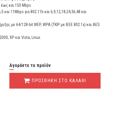
 έως και 150 Mbps
5 και 11Mbps για 802.11b και 6,9,12,18,24,36,48 και
ης με 64/128-bit WEP, WPA (TKIP με IEEE 802.1x) και AES
00, XP και Vista, Linux.
Αγοράστε το προϊόν
ΠΡΟΣΘΗΚΗ ΣΤΟ ΚΑΛΑΘΙ