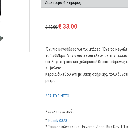
Διαθέσιμο 4-7 ημέρες
€ 33.00
€ 45.00
Όχι πια μανούβρες για τις μπάρες! 'Έχε το κεφάλι
τα 150Mbps. Μην αγωνίζεσαι πλέον με την τέλεια
υπολογιστή σου και χαλάρωσε! Οι αποσπώμενες
κ
εμβέλεια.
Κεραία δικτύου wifi με βαση στήριξης, πολύ δυν
μέτρα.
ΔΕΣ ΤΟ ΒΙΝΤΕΟ
Χαρακτηριστικά :
*
Ralink 3070
* Συμμορφώνεται με Universal Serial Bus Rev. 1.1 