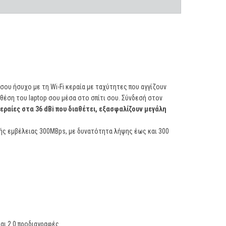
 σου ήσυχο με τη Wi-Fi κεραία με ταχύτητες που αγγίζουν
 θέση του laptop σου μέσα στο σπίτι σου. Σύνδεσή στοv
εραίες στα 36 dBi που διαθέτει, εξασφαλίζουν μεγάλη
ατής εμβέλειας 300MBps, με δυνατότητα λήψης έως και 300
και 2.0 προδιαγραφές.