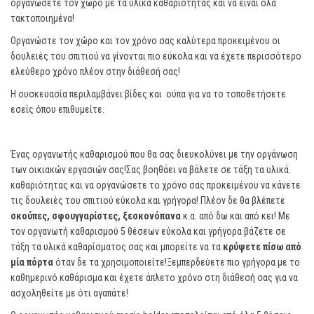
οργανώσετε τον χώρο με τα υλικά καθαριότητας και να είναι όλα
τακτοποιημένα!
Οργανώστε τον χώρο και τον χρόνο σας καλύτερα προκειμένου οι
δουλειές του σπιτιού να γίνονται πιο εύκολα και να έχετε περισσότερο
ελεύθερο χρόνο πλέον στην διάθεσή σας!
Η συσκευασία περιλαμβάνει βίδες και ούπα για να το τοποθετήσετε
εσείς όπου επιθυμείτε.
Ένας οργανωτής καθαρισμού που θα σας διευκολύνει με την οργάνωση
των οικιακών εργασιών σας!Σας βοηθάει να βάλετε σε τάξη τα υλικά
καθαριότητας και να οργανώσετε το χρόνο σας προκειμένου να κάνετε
τις δουλειές του σπιτιού εύκολα και γρήγορα! Πλέον δε θα βλέπετε
σκούπες, σφουγγαρίστες, ξεσκονόπανα
κ.α. από δω και από κει! Με
τον οργανωτή καθαρισμού 5 θέσεων εύκολα και γρήγορα βάζετε σε
τάξη τα υλικά καθαρίσματος σας και μπορείτε να τα
κρύψετε πίσω από
μία πόρτα
όταν δε τα χρησιμοποιείτε!Ξεμπερδεύετε πιο γρήγορα με το
καθημερινό καθάρισμα και έχετε άπλετο χρόνο στη διάθεσή σας για να
ασχοληθείτε με ότι αγαπάτε!