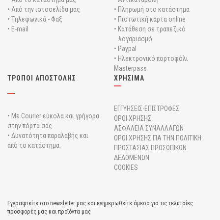
• Από την ιστοσελίδα μας
• Πληρωμή στο κατάστημα
• Tηλεφωνικά - Φαξ
• Πιστωτική κάρτα online
• E-mail
• Κατάθεση σε τραπεζικό
λογαριασμό
• Paypal
• Ηλεκτρονικό πορτοφόλι
Masterpass
ΤΡΟΠΟΙ ΑΠΟΣΤΟΛΗΣ
ΧΡΗΣΙΜΑ
ΕΓΓΥΗΣΕΙΣ-ΕΠΙΣΤΡΟΦΕΣ
• Με Courier εύκολα και γρήγορα
ΟΡΟΙ ΧΡΗΣΗΣ
στην πόρτα σας.
ΑΣΦΑΛΕΙΑ ΣΥΝΑΛΛΑΓΩΝ
• Δυνατότητα παραλαβής και
ΟΡΟΙ ΧΡΗΣΗΣ ΓΙΑ ΤΗΝ ΠΟΛΙΤΙΚΗ
από το κατάστημα.
ΠΡΟΣΤΑΣΙΑΣ ΠΡΟΣΩΠΙΚΩΝ
ΔΕΔΟΜΕΝΩΝ
COOKIES
Εγγραφτείτε στο newsletter μας και ενημερωθείτε άμεσα για τις τελυταίες
προσφορές μας και προϊόντα μας