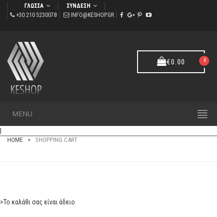
ΓΛΩΣΣΑ
ΣΥΝΔΕΣΗ
+30 210 5230078
INFO@KESHOP.GR
0
€
0.00
MENU
SHOPPING CART
|
HOME
SHOPPING CART
>Το καλάθι σας είναι άδειο